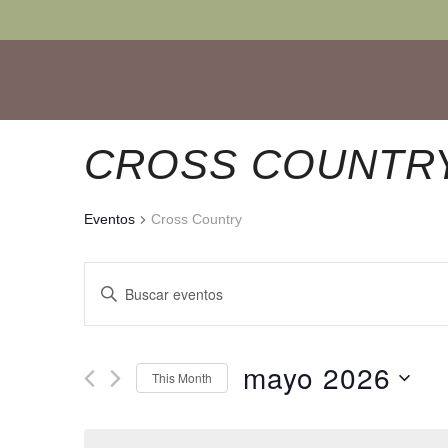
CROSS COUNTR
Eventos
Cross Country
NAVEGACIÓN
Introduce
DE
la
BÚSQUEDA
palabra
mayo 2026
clave.
This Month
Y
Busca
Seleccionar
VISTAS
Eventos
fecha.