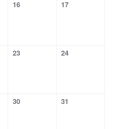
0
0
16
17
eventos,
eventos,
0
0
23
24
eventos,
eventos,
0
0
30
31
eventos,
eventos,