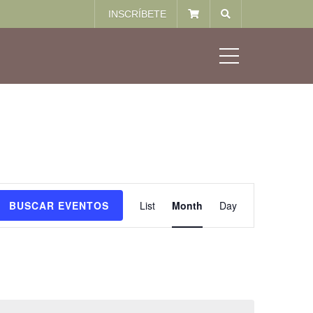
INSCRÍBETE
MENU
Navegación
BUSCAR EVENTOS
List
Month
Day
de
vistas
de
Evento