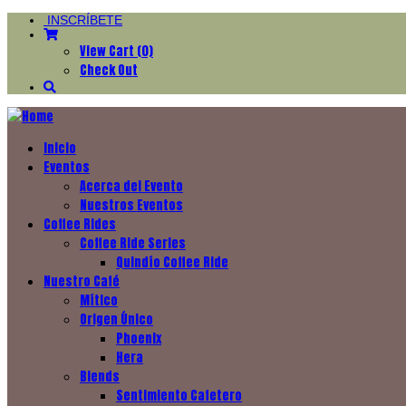
INSCRÍBETE
View Cart (0)
Check Out
Inicio
Eventos
Acerca del Evento
Nuestros Eventos
Coffee Rides
Coffee Ride Series
Quindío Coffee Ride
Nuestro Café
Mítico
Origen Único
Phoenix
Hera
Blends
Sentimiento Cafetero